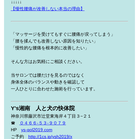
↓↓↓↓↓
【慢性腰痛が改善しない本当の理由】
「マッサージを受けてもすぐに腰痛が戻ってしまう」
「腰を揉んでも改善しない原因を知りたい」
「慢性的な腰痛を根本的に改善したい」
そんな方はお気軽にご相談ください。
当サロンでは腰だけを見るのではなく
身体全体のバランスや動きを確認して
一人ひとりに合わせた施術を行っています。
Y's湘南 人と犬の快体院
神奈川県藤沢市辻堂東海岸４丁目３−２１
☎
０４６６-５３-９０７９
HP
ys-qol2019.com
ご予約
http://1cs.jp/ysh2019/x