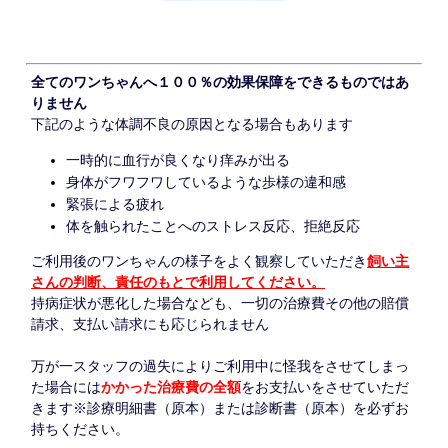
全てのワンちゃんへ１００％の効果保障をできるものではあ
りません
下記のような体調不良の原因となる場合もあります
一時的に血行が良くなり痒みが出る
身体がフワフワしているような歩様の違和感
緊張による疲れ
体を触られたことへのストレス反応、拒絶反応
ご利用後のワンちゃんの様子をよく観察していただき
飼い主
さんの判断、責任のもとで利用してください。
持病症状が悪化した場合なども、一切の治療費その他の賠償
請求、支払い請求にも応じられません
万が一スタッフの過失によりご利用中に怪我をさせてしまっ
た場合には
かかった治療費の全額
をお支払いをさせていただ
きます※診療明細書（原本）または診断書（原本）を必ずお
持ちください。