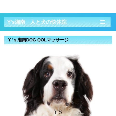
Y's湘南 人と犬の快体院
Ｙ’ｓ湘南DOG QOLマッサージ