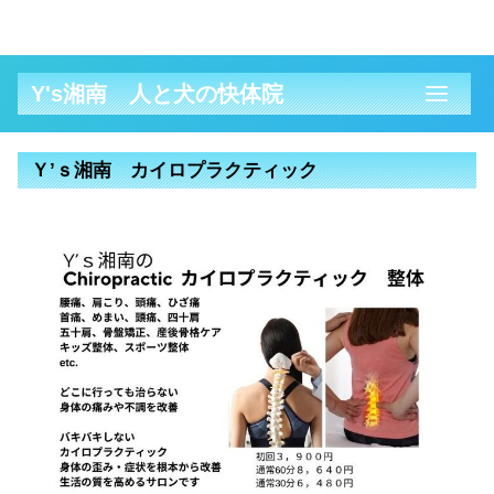
Y's湘南 人と犬の快体院
Ｙ’ｓ湘南 カイロプラクティック